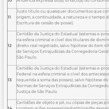
10
Anuência expressa do(a) síndico(a) do condomín
Justo título ou quaisquer documentos que c
11
origem, a continuidade, a natureza e o tempo da
Escritura de cessão de posse).
Certidão da Justiça do Estadual (sistemas e-proc
na esfera criminal e cível dos titulares de domíni
12
direito real registrado, salvo hipótese do item 4
de Serviços Extrajudiciais da Corregedoria Geral
São Paulo.
Certidão da Justiça do Estadual (sistemas e-proc
Federal na esfera criminal e cível dos antecesso
13
requerida a soma das posses), salvo hipótese do 
Normas de Serviços Extrajudiciais da Corregedo
Justiça de São Paulo.
Certidões de objeto e pé, ou cópias de peças pr
14
constem ações possessórias/petitórias/de despe